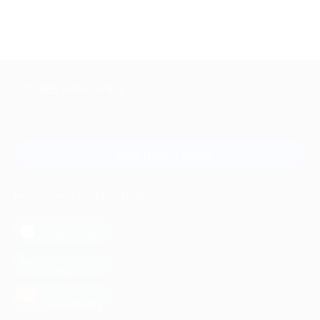
+7 495 649-649-1
Для звонка из Москвы
и регионов России
Связаться с нами
МОБИЛЬНОЕ ПРИЛОЖЕНИЕ
загрузить в
App Store
загрузить в
Google Play
загрузить в
AppGallery