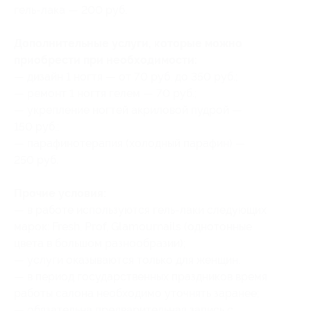
гель-лака — 200 руб.
Дополнительные услуги, которые можно
приобрести при необходимости:
— дизайн 1 ногтя — от 70 руб. до 350 руб.;
— ремонт 1 ногтя гелем — 70 руб.;
— укрепление ногтей акриловой пудрой —
150 руб.;
— парафинотерапия (холодный парафин) —
250 руб.
Прочие условия:
— в работе используются гель-лаки следующих
марок: Fresh, Prof, Glamournails (однотонные
цвета в большом разнообразии);
— услуги оказываются только для женщин;
— в период государственных праздников время
работы салона необходимо уточнять заранее;
— обязательна предварительная запись с