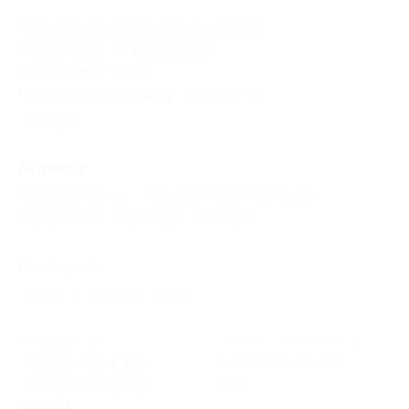
Посмотреть
информацию о салоне
.
Посмотреть
примеры работ
.
Посмотреть
прайс
.
Посмотреть страницу «
ВКонтакте
».
Свернуть
Адресa
Все акции
Гламур
Перейти на сайт партнера
Юридическая информация о партнёре
Поиск адреса
г. Ижевск, ул. ​
г. Ижевск, ул. Ленина, д. 17
Молодёжная, д. 100
по предварительной
по предварительной
записи
записи
+7 (341) 233-84-88