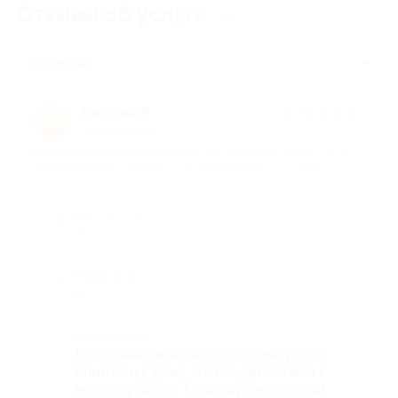
Отзывы об услуге
261
Полезные
Наталья Б.
★
★
★
★
★
Н
21 день назад
про Педикюр на выбор с покрытием гель-лаком в один тон в
салоне красоты «Гламур» (1185 руб. Вместо 2370 руб.)
Достоинства
-
Недостатки
-
Комментарий
Постоянно хожу в этот салон. Из-за
близости к дому. В этот раз попала к
мастеру Дарье. Педикюр был сделан