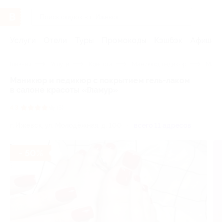
Услуги
Отели
Туры
Промокоды
Кэшбэк
Афиша 
Главная
Услуги
Красота
Маникюр, педикюр
Мани
Маникюр и педикюр с покрытием гель-лаком
в салоне красоты «Гламур»
4.3
(5)
г. Ижевск, ул. ​Молодёжная, д. 100
всего 11 адресов
- 50%