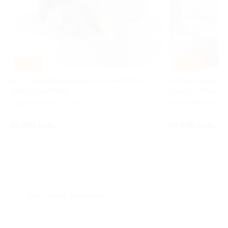
–50%
–30%
До 7 сеансов массажа от косметолога
Чистка или масс
Ольги Соколовой
красоты Ирины В
Пушкинская ул, д. 165
Карла Маркса ул,
68
от 550 руб.
от 630 руб.
Что такое Биглион?
Biglion это про специальные акции, по условиям
которых вы можете приобрести купон со