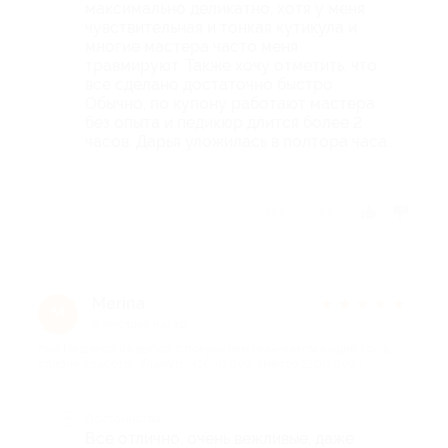
максимально деликатно, хотя у меня
чувствительная и тонкая кутикула и
многие мастера часто меня
травмируют. Также хочу отметить, что
все сделано достаточно быстро.
Обычно, по купону работают мастера
без опыта и педикюр длится более 2
часов. Дарья уложилась в полтора часа.
Отзыв полезен?
Merina
★
★
★
★
★
M
8 месяцев назад
про Педикюр на выбор с покрытием гель-лаком в один тон в
салоне красоты «Гламур» (1050 руб. вместо 2100 руб.)
Достоинства
Все отлично, очень вежливые, даже