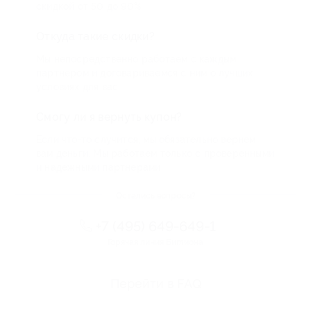
скидкой от 50 до 90%
Откуда такие скидки?
Мы непосредственно работаем с каждым
партнером и договариваемся с ним о лучших
условиях для вас
Смогу ли я вернуть купон?
Если что-то случится, мы обязательно вернем
вам деньги. Мы работаем только с проверенными
и надежными партнерами
Остались вопросы?
+7 (495) 649-649-1
Горячая линия Биглиона
Перейти в FAQ