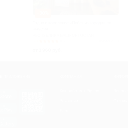
–30%
Отдых в комплексе «Побег из города» со
скидкой
РЕСПУБЛИКА БАШКОРТОСТАН
5.0
(10)
Куплено 151
от 1 960 руб.
Е ПРИЛОЖЕНИЕ
КОМПАНИЯ
ИНФОР
Как работает Biglion
Вопрос
ть в
Store
Вакансии
Отзывы
ть в
le Play
Блог
ть в
allery