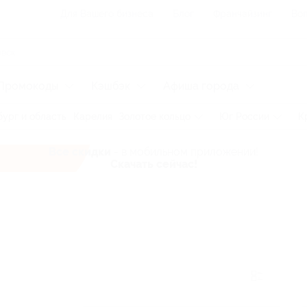
Для Вашего бизнеса
Блог
Франчайзинг
Воп
Промокоды
Кэшбэк
Афиша города
ург и область
Карелия
Золотое кольцо
Юг России
К
Все скидки
- в мобильном приложении!
Скачать сейчас!