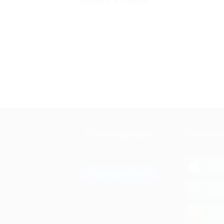
Отели 4 и 5 звезд
+7 495 649-649-1
МОБИЛЬНО
Для звонка из Москвы
и регионов России
загрузи
App 
Связаться с нами
загрузи
Goog
загрузи
AppG