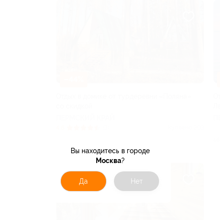
–44%
Отдых в домике от турдеревни «Поляна»
О
со скидкой
Л
ПЕРМСКИЙ КРАЙ
П
4.6
(3)
Куплено 203
16
от 2 324 руб.
Вы находитесь в городе
Москва
?
Да
Нет