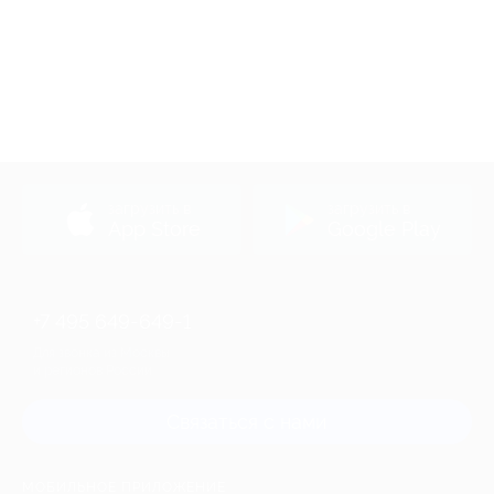
загрузить в
загрузить в
App Store
Google Play
+7 495 649-649-1
Для звонка из Москвы
и регионов России
Связаться с нами
МОБИЛЬНОЕ ПРИЛОЖЕНИЕ