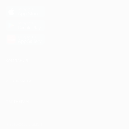
загрузить в
App Store
загрузить в
Google Play
загрузить в
AppGallery
КОМПАНИЯ
ИНФОРМАЦИЯ
ПАРТНЕРАМ
© 2010-2026 BIGLION