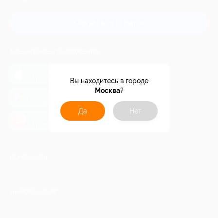
и регионов России
Связаться с нами
МОБИЛЬНОЕ ПРИЛОЖЕНИЕ
загрузить в
App Store
Вы находитесь в городе
Москва
?
загрузить в
Google Play
Да
Нет
загрузить в
AppGallery
КОМПАНИЯ
ИНФОРМАЦИЯ