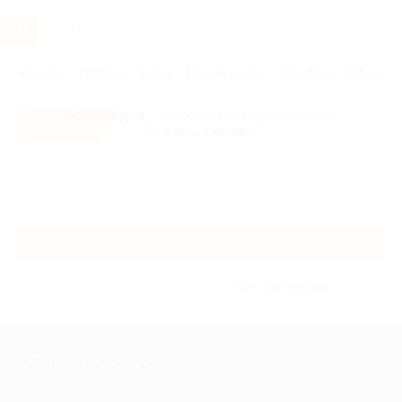
Услуги
Отели
Туры
Промокоды
Кэшбэк
Афиша 
Все скидки
- в мобильном приложении!
Скачать сейчас!
Главная
Отели
Юг России
Кисловодск
Кисловодск
Без сортировки
+7 495 649-649-1
Для звонка из Москвы