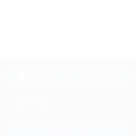
Акция до 31.12.2026
загрузить в
загрузить в
App Store
Google Play
+7 495 649-649-1
Для звонка из Москвы
и регионов России
Связаться с нами