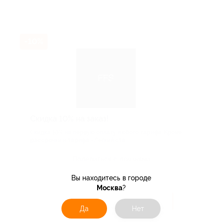
-10%
Скидка 10% на заказ!
Скидка 10% на первую оплату любого тарифа. Кроме
рассрочки и тарифа «Легкий ста...
Поделиться с друзьями
Вы находитесь в городе
Москва
?
Получить код
Да
Нет