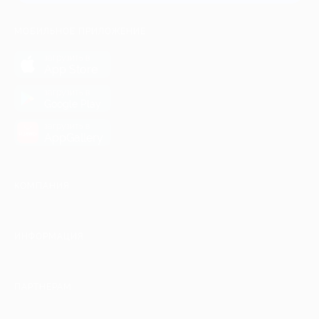
МОБИЛЬНОЕ ПРИЛОЖЕНИЕ
загрузить в
App Store
загрузить в
Google Play
загрузить в
AppGallery
КОМПАНИЯ
ИНФОРМАЦИЯ
ПАРТНЕРАМ