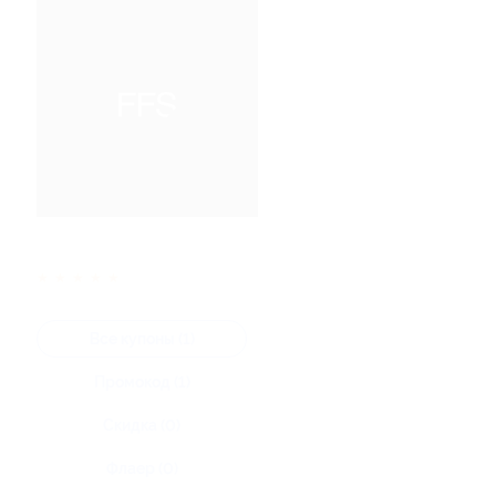
★
★
★
★
★
Все купоны (1)
Промокод (1)
Скидка (0)
Флаер (0)