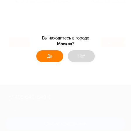
Авто, Электроника и техника
Красота & Здоровье
Вы находитесь в городе
3.83%
3.2%
Кэшбэк
Кэшбэк
Москва
?
Да
Нет
+7 495 649-649-1
Для звонка из Москвы
и регионов России
Связаться с нами