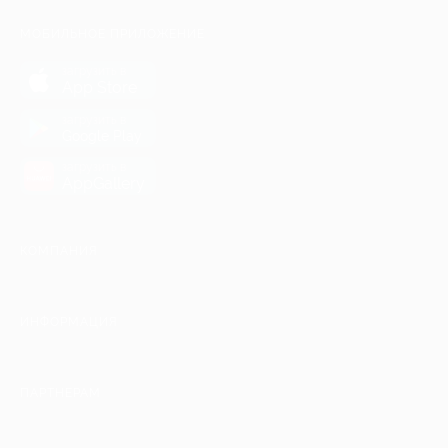
МОБИЛЬНОЕ ПРИЛОЖЕНИЕ
загрузить в
App Store
загрузить в
Google Play
загрузить в
AppGallery
КОМПАНИЯ
ИНФОРМАЦИЯ
ПАРТНЕРАМ