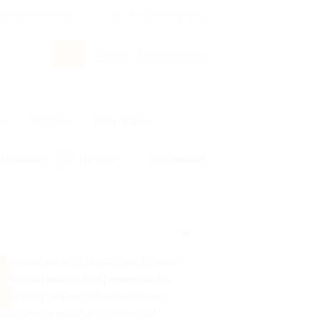
росы и ответы
+7 495 649-649-1
Вход
/
Регистрация
ы
Услуги
Авто
Ещё
т кэшбэк?
По чеку
Мой кэшбэк
3
Больше ничего делать не нужно!
Часть средств, потраченных на
покупку, вернется на ваш счет
автоматически в течение 30