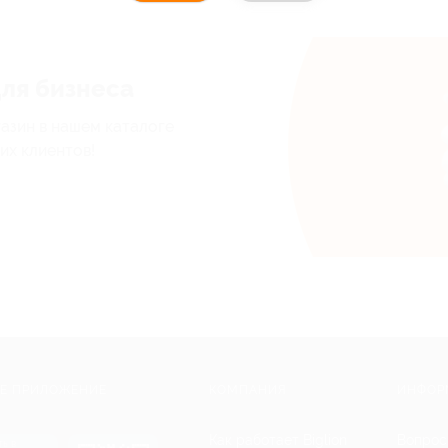
для бизнеса
газин в нашем каталоге
их клиентов!
Е ПРИЛОЖЕНИЕ
КОМПАНИЯ
ИНФОР
Как работает Biglion
Вопрос
ть в