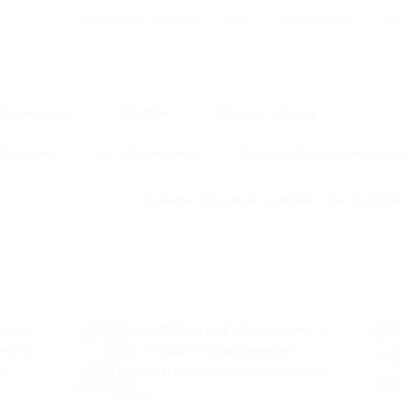
Для Вашего бизнеса
Блог
Франчайзинг
Воп
Промокоды
Кэшбэк
Афиша города
Для дома
Еда
Развлечения
Одежда, обувь, аксессуар
Правила получения кэшбэка
Как работае
2
орые
После любой покупки возьмите
учать
чек, откройте приложение
.
Biglion и отсканируйте QR-код
в чеке.