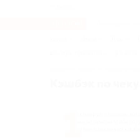
Ижевск
Услуги
Отели
Туры
Все
Игры
Путешествия
Для детей
Главная
Кэшбэк
Кэшбэк по чеку
Кэшбэк по чеку
1
Активируйте позиции, кот
вам интересны, чтобы пол
по ним повышенный кэшбэк