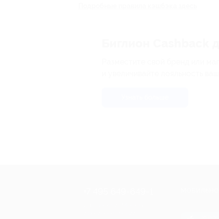
Подробные правила кэшбэка здесь
Биглион Cashback 
Разместите свой бренд или ма
и увеличивайте лояльность ваш
Узнать больше
+7 495 649-649-1
МОБИЛЬНО
Для звонка из Москвы
и регионов России
загрузи