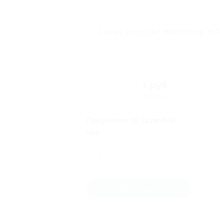
В акции участвуют чеки не старше 24
1 руб.
кэшбэк
Получайте 1₽ за любой
чек
До 31 декабря
Участвовать