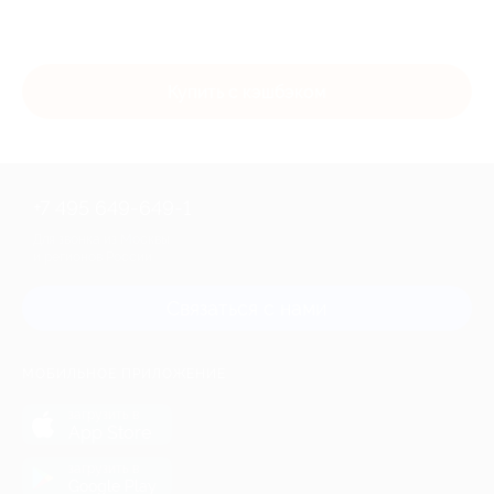
0,01 мирового алмазного сырья.
Купить с кэшбэком
+7 495 649-649-1
Для звонка из Москвы
и регионов России
Связаться с нами
МОБИЛЬНОЕ ПРИЛОЖЕНИЕ
загрузить в
App Store
загрузить в
Google Play