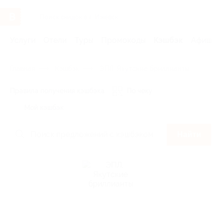
Услуги
Отели
Туры
Промокоды
Кэшбэк
Афиша 
Главная
Кэшбэк
ЭПЛ. Якутские бриллианты
Правила получения кэшбэка
По чеку
Мой кэшбэк
Найти