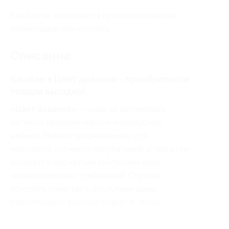
Кэшбэк не зачисляется при использовании
промокодов или купонов.
Описание
Кэшбэк в Цвет диванов - приобретайте
товары выгодно!
«Цвет диванов»
— одна из крупнейших
сетей по продаже мягкой и корпусной
мебели. Мебель предназначена для
массового сегмента покупателей, и при этом
создается под четким контролем всех
технологических требований. Строгий
контроль качества и доступные цены
обеспечивают высокий спрос. А чтобы
сэкономить, покупайте товары с кэшбэком!
Вам вернется часть вашей оплаты за заказ!