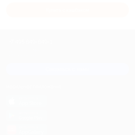
Купить с кэшбэком
+7 495 649-649-1
Для звонка из Москвы
и регионов России
Связаться с нами
МОБИЛЬНОЕ ПРИЛОЖЕНИЕ
загрузить в
App Store
загрузить в
Google Play
загрузить в
AppGallery